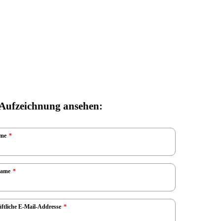
 Aufzeichnung ansehen:
me
*
name
*
ftliche E-Mail-Addresse
*