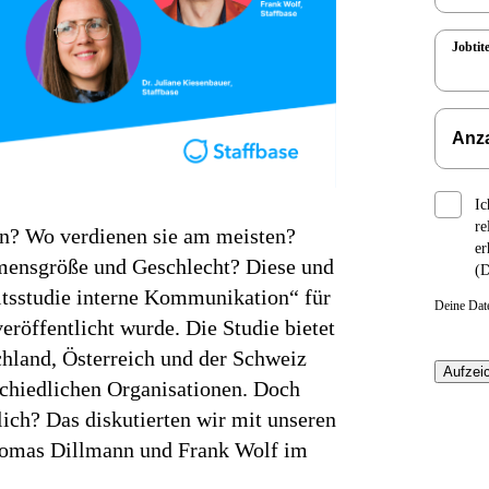
Jobtite
Ic
re
n? Wo verdienen sie am meisten?
er
hmensgröße und Geschlecht? Diese und
(D
ltsstudie interne Kommunikation“ für
Deine Dat
eröffentlicht wurde. Die Studie bietet
chland, Österreich und der Schweiz
chiedlichen Organisationen. Doch
lich? Das diskutierten wir mit unseren
Thomas Dillmann und Frank Wolf im